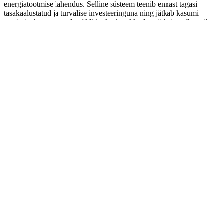
energiatootmise lahendus. Selline süsteem teenib ennast tagasi
tasakaalustatud ja turvalise investeeringuna ning jätkab kasumi
teenimist kogu oma elutsükli jooksul, pakkudes nii kaitset ilmastiku
eest kui täites ka olulist elektritootmise funktsiooni.
Müüdid ja vastuväited
: Kuna päikesepaneelide, inverterite, akude ja
lisaseadmete kohta on väga palju levivaid müüte, siis siinkohal
toome esile enamlevinud negatiivsed arvamused ja lükkame need
ümber. Oleme oma meeskonnaga kuulnud täiesti uskumatuid jutte
aga meie positiivne kogemus tõestab vastupidist nendele juttudele.
Päikesepaneelide ja ehitisintegreeritud energiasüsteemide puhul on
hinnad liiga kõrged ning nende tasuvus ei ole põhjendatud.
Ehitisintegreeritud päikesekatused ja energialahendused ei sobi kõigile
hoonetüüpidele ega arhitektuuristiilidele.
Ehitisintegreeritud päikesesüsteemide paigaldus ja hooldus on keeruline
ning kulukas.
Päikesepaneelid ja energiasüsteemid ei ole veel piisavalt tõhusad ning
toodavad liiga vähe energiat, et kiiresti investeeringu tasuvust