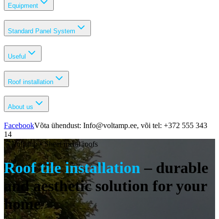
Equipment
Standard Panel System
Useful
Roof installation
About us
Facebook
Võta ühendust: Info@voltamp.ee, või tel: +372 555 343
14
Voltamp •
Sheet metal roofs
Roof tile installation
– durable
and aesthetic solution for your
home