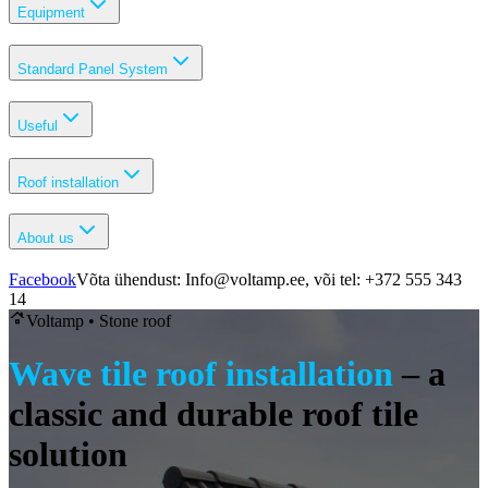
Equipment
Standard Panel System
Useful
Roof installation
About us
Facebook
Võta ühendust: Info@voltamp.ee, või tel: +372 555 343
14
Voltamp •
Stone roof
Wave tile roof installation
– a
classic and durable roof tile
solution