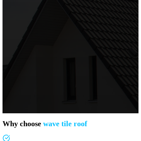
Why choose
wave tile roof