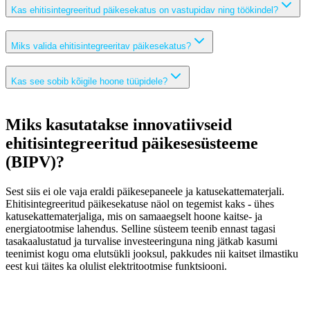
Kas ehitisintegreeritud päikesekatus on vastupidav ning töökindel?
Miks valida ehitisintegreeritav päikesekatus?
Kas see sobib kõigile hoone tüüpidele?
Miks kasutatakse innovatiivseid
ehitisintegreeritud päikesesüsteeme
(BIPV)?
Sest siis ei ole vaja eraldi päikesepaneele ja katusekattematerjali.
Ehitisintegreeritud päikesekatuse näol on tegemist kaks - ühes
katusekattematerjaliga, mis on samaaegselt hoone kaitse- ja
energiatootmise lahendus. Selline süsteem teenib ennast tagasi
tasakaalustatud ja turvalise investeeringuna ning jätkab kasumi
teenimist kogu oma elutsükli jooksul, pakkudes nii kaitset ilmastiku
eest kui täites ka olulist elektritootmise funktsiooni.
Müüdid ja vastuväited
: Kuna päikesepaneelide, inverterite, akude ja
lisaseadmete kohta on väga palju levivaid müüte, siis siinkohal