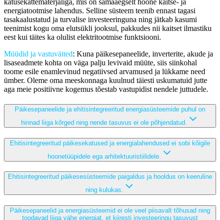
katusekattematerjaliga, mis on samaaegselt hoone kaitse- ja
energiatootmise lahendus. Selline süsteem teenib ennast tagasi
tasakaalustatud ja turvalise investeeringuna ning jätkab kasumi
teenimist kogu oma elutsükli jooksul, pakkudes nii kaitset ilmastiku
eest kui täites ka olulist elektritootmise funktsiooni.
Müüdid ja vastuväited
: Kuna päikesepaneelide, inverterite, akude ja
lisaseadmete kohta on väga palju levivaid müüte, siis siinkohal
toome esile enamlevinud negatiivsed arvamused ja lükkame need
ümber. Oleme oma meeskonnaga kuulnud täiesti uskumatuid jutte
aga meie positiivne kogemus tõestab vastupidist nendele juttudele.
Päikesepaneelide ja ehitisintegreeritud energiasüsteemide puhul on
hinnad liiga kõrged ning nende tasuvus ei ole põhjendatud.
Ehitisintegreeritud päikesekatused ja energialahendused ei sobi kõigile
hoonetüüpidele ega arhitektuuristiilidele.
Ehitisintegreeritud päikesesüsteemide paigaldus ja hooldus on keeruline
ning kulukas.
Päikesepaneelid ja energiasüsteemid ei ole veel piisavalt tõhusad ning
toodavad liiga vähe energiat, et kiiresti investeeringu tasuvust