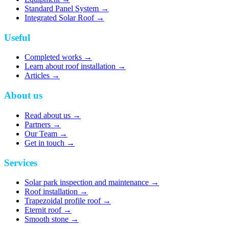
Standard Panel System
→
Integrated Solar Roof
→
Useful
Completed works
→
Learn about roof installation
→
Articles
→
About us
Read about us
→
Partners
→
Our Team
→
Get in touch
→
Services
Solar park inspection and maintenance
→
Roof installation
→
Trapezoidal profile roof
→
Eternit roof
→
Smooth stone
→