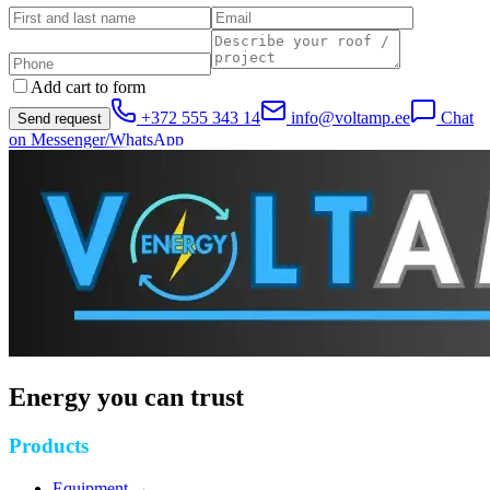
Add cart to form
+372 555 343 14
info@voltamp.ee
Chat
Send request
on Messenger/WhatsApp
Energy you can trust
Products
Equipment
→