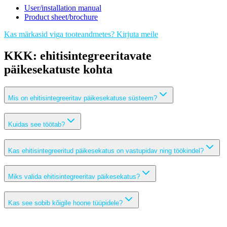
User/installation manual
Product sheet/brochure
Kas märkasid viga tooteandmetes? Kirjuta meile
KKK: ehitisintegreeritavate
päikesekatuste kohta
Mis on ehitisintegreeritav päikesekatuse süsteem?
Kuidas see töötab?
Kas ehitisintegreeritud päikesekatus on vastupidav ning töökindel?
Miks valida ehitisintegreeritav päikesekatus?
Kas see sobib kõigile hoone tüüpidele?