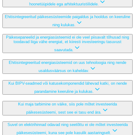
hoonetüüpidele ega arhitektuuristiilidele.
Ehitisintegreeritud päikesesüsteemide paigaldus ja hooldus on keeruline
ning kulukas.
Päikesepaneelid ja energiasüsteemid ei ole veel piisavalt tõhusad ning
toodavad liiga vähe energiat, et kiiresti investeeringu tasuvust
saavutada.
Ehitisintegreeritud energiasüsteemid on uus tehnoloogia ning nende
usaldusväärsus on kaheldav.
Kui BIPV-seadmed või katusekomponendid lähevad katki, on nende
parandamine keeruline ja kulukas.
Kui maja tarbimine on väike, siis pole mõtet investeerida
päikesesüsteemi, sest see ei tasu end ära.
Suvel on elektrihinnad odavad ning seetõttu ei ole mõtet investeerida
päikesesüsteemi, kuna see pole kasulik aastaringselt.