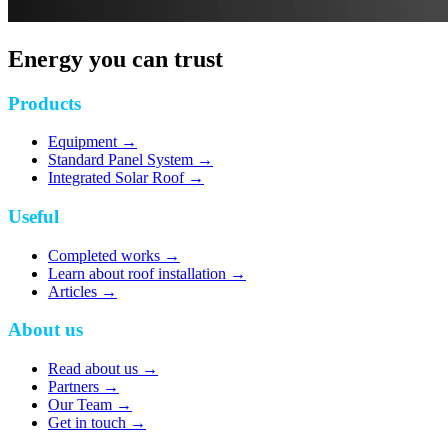
Energy you can trust
Products
Equipment
→
Standard Panel System
→
Integrated Solar Roof
→
Useful
Completed works
→
Learn about roof installation
→
Articles
→
About us
Read about us
→
Partners
→
Our Team
→
Get in touch
→