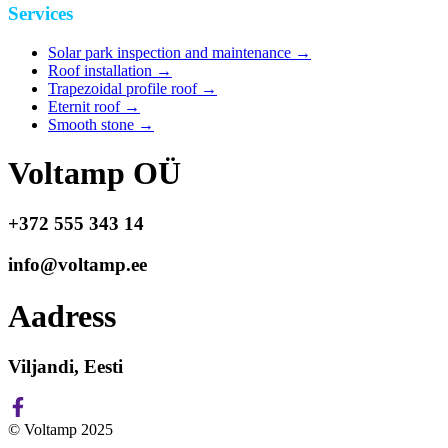
Services
Solar park inspection and maintenance
→
Roof installation
→
Trapezoidal profile roof
→
Eternit roof
→
Smooth stone
→
Voltamp OÜ
+372 555 343 14
info@voltamp.ee
Aadress
Viljandi, Eesti
© Voltamp 2025