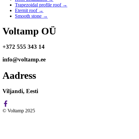
Trapezoidal profile roof
→
Eternit roof
→
Smooth stone
→
Voltamp OÜ
+372 555 343 14
info@voltamp.ee
Aadress
Viljandi, Eesti
© Voltamp 2025