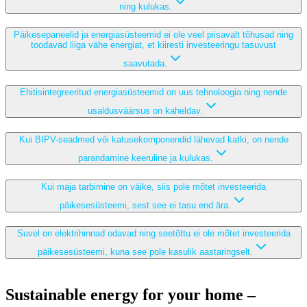
ning kulukas.
Päikesepaneelid ja energiasüsteemid ei ole veel piisavalt tõhusad ning
toodavad liiga vähe energiat, et kiiresti investeeringu tasuvust
saavutada.
Ehitisintegreeritud energiasüsteemid on uus tehnoloogia ning nende
usaldusväärsus on kaheldav.
Kui BIPV-seadmed või katusekomponendid lähevad katki, on nende
parandamine keeruline ja kulukas.
Kui maja tarbimine on väike, siis pole mõtet investeerida
päikesesüsteemi, sest see ei tasu end ära.
Suvel on elektrihinnad odavad ning seetõttu ei ole mõtet investeerida
päikesesüsteemi, kuna see pole kasulik aastaringselt.
Sustainable energy for your home –