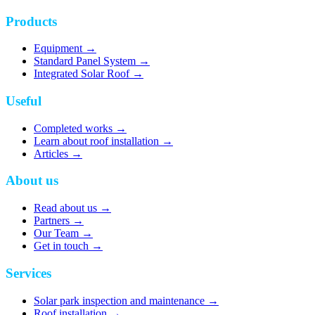
Products
Equipment
→
Standard Panel System
→
Integrated Solar Roof
→
Useful
Completed works
→
Learn about roof installation
→
Articles
→
About us
Read about us
→
Partners
→
Our Team
→
Get in touch
→
Services
Solar park inspection and maintenance
→
Roof installation
→