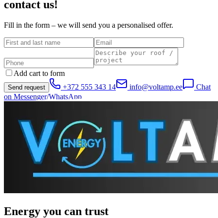
contact us!
Fill in the form – we will send you a personalised offer.
Add cart to form
+372 555 343 14
info@voltamp.ee
Chat
Send request
on Messenger/WhatsApp
Energy you can trust