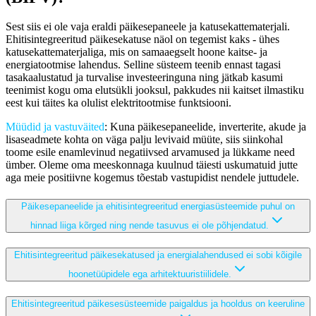
Sest siis ei ole vaja eraldi päikesepaneele ja katusekattematerjali.
Ehitisintegreeritud päikesekatuse näol on tegemist kaks - ühes
katusekattematerjaliga, mis on samaaegselt hoone kaitse- ja
energiatootmise lahendus. Selline süsteem teenib ennast tagasi
tasakaalustatud ja turvalise investeeringuna ning jätkab kasumi
teenimist kogu oma elutsükli jooksul, pakkudes nii kaitset ilmastiku
eest kui täites ka olulist elektritootmise funktsiooni.
Müüdid ja vastuväited
: Kuna päikesepaneelide, inverterite, akude ja
lisaseadmete kohta on väga palju levivaid müüte, siis siinkohal
toome esile enamlevinud negatiivsed arvamused ja lükkame need
ümber. Oleme oma meeskonnaga kuulnud täiesti uskumatuid jutte
aga meie positiivne kogemus tõestab vastupidist nendele juttudele.
Päikesepaneelide ja ehitisintegreeritud energiasüsteemide puhul on
hinnad liiga kõrged ning nende tasuvus ei ole põhjendatud.
Ehitisintegreeritud päikesekatused ja energialahendused ei sobi kõigile
hoonetüüpidele ega arhitektuuristiilidele.
Ehitisintegreeritud päikesesüsteemide paigaldus ja hooldus on keeruline