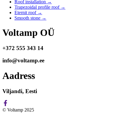
Roof installation
→
Trapezoidal profile roof
→
Eternit roof
→
Smooth stone
→
Voltamp OÜ
+372 555 343 14
info@voltamp.ee
Aadress
Viljandi, Eesti
© Voltamp 2025