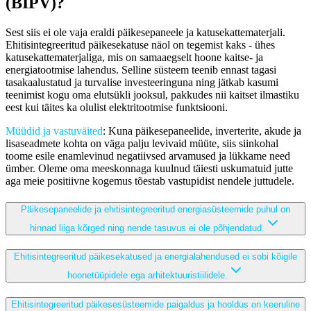
(BIPV)?
Sest siis ei ole vaja eraldi päikesepaneele ja katusekattematerjali.
Ehitisintegreeritud päikesekatuse näol on tegemist kaks - ühes
katusekattematerjaliga, mis on samaaegselt hoone kaitse- ja
energiatootmise lahendus. Selline süsteem teenib ennast tagasi
tasakaalustatud ja turvalise investeeringuna ning jätkab kasumi
teenimist kogu oma elutsükli jooksul, pakkudes nii kaitset ilmastiku
eest kui täites ka olulist elektritootmise funktsiooni.
Müüdid ja vastuväited
: Kuna päikesepaneelide, inverterite, akude ja
lisaseadmete kohta on väga palju levivaid müüte, siis siinkohal
toome esile enamlevinud negatiivsed arvamused ja lükkame need
ümber. Oleme oma meeskonnaga kuulnud täiesti uskumatuid jutte
aga meie positiivne kogemus tõestab vastupidist nendele juttudele.
Päikesepaneelide ja ehitisintegreeritud energiasüsteemide puhul on
hinnad liiga kõrged ning nende tasuvus ei ole põhjendatud.
Ehitisintegreeritud päikesekatused ja energialahendused ei sobi kõigile
hoonetüüpidele ega arhitektuuristiilidele.
Ehitisintegreeritud päikesesüsteemide paigaldus ja hooldus on keeruline