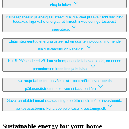
ning kulukas.
Päikesepaneelid ja energiasüsteemid ei ole veel piisavalt tõhusad ning
toodavad liiga vähe energiat, et kiiresti investeeringu tasuvust
saavutada.
Ehitisintegreeritud energiasüsteemid on uus tehnoloogia ning nende
usaldusväärsus on kaheldav.
Kui BIPV-seadmed või katusekomponendid lähevad katki, on nende
parandamine keeruline ja kulukas.
Kui maja tarbimine on väike, siis pole mõtet investeerida
päikesesüsteemi, sest see ei tasu end ära.
Suvel on elektrihinnad odavad ning seetõttu ei ole mõtet investeerida
päikesesüsteemi, kuna see pole kasulik aastaringselt.
Sustainable energy for your home –