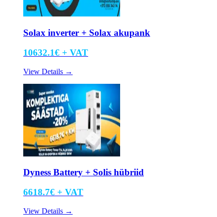
Solax inverter + Solax akupank
10632.1
€ +
VAT
View Details
→
Dyness Battery + Solis hübriid
6618.7
€ +
VAT
View Details
→