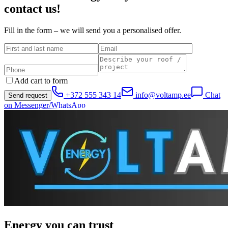
contact us!
Fill in the form – we will send you a personalised offer.
Add cart to form
+372 555 343 14
info@voltamp.ee
Chat
Send request
on Messenger/WhatsApp
Energy you can trust