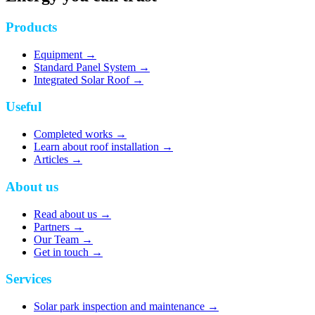
Products
Equipment
→
Standard Panel System
→
Integrated Solar Roof
→
Useful
Completed works
→
Learn about roof installation
→
Articles
→
About us
Read about us
→
Partners
→
Our Team
→
Get in touch
→
Services
Solar park inspection and maintenance
→