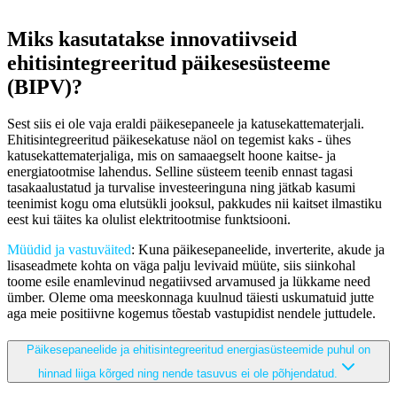
Miks kasutatakse innovatiivseid
ehitisintegreeritud päikesesüsteeme
(BIPV)?
Sest siis ei ole vaja eraldi päikesepaneele ja katusekattematerjali.
Ehitisintegreeritud päikesekatuse näol on tegemist kaks - ühes
katusekattematerjaliga, mis on samaaegselt hoone kaitse- ja
energiatootmise lahendus. Selline süsteem teenib ennast tagasi
tasakaalustatud ja turvalise investeeringuna ning jätkab kasumi
teenimist kogu oma elutsükli jooksul, pakkudes nii kaitset ilmastiku
eest kui täites ka olulist elektritootmise funktsiooni.
Müüdid ja vastuväited
: Kuna päikesepaneelide, inverterite, akude ja
lisaseadmete kohta on väga palju levivaid müüte, siis siinkohal
toome esile enamlevinud negatiivsed arvamused ja lükkame need
ümber. Oleme oma meeskonnaga kuulnud täiesti uskumatuid jutte
aga meie positiivne kogemus tõestab vastupidist nendele juttudele.
Päikesepaneelide ja ehitisintegreeritud energiasüsteemide puhul on
hinnad liiga kõrged ning nende tasuvus ei ole põhjendatud.