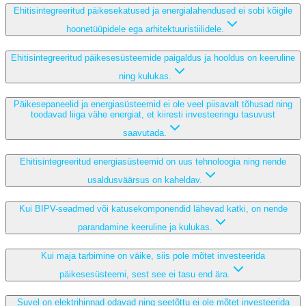
Ehitisintegreeritud päikesekatused ja energialahendused ei sobi kõigile
hoonetüüpidele ega arhitektuuristiilidele.
Ehitisintegreeritud päikesesüsteemide paigaldus ja hooldus on keeruline
ning kulukas.
Päikesepaneelid ja energiasüsteemid ei ole veel piisavalt tõhusad ning
toodavad liiga vähe energiat, et kiiresti investeeringu tasuvust
saavutada.
Ehitisintegreeritud energiasüsteemid on uus tehnoloogia ning nende
usaldusväärsus on kaheldav.
Kui BIPV-seadmed või katusekomponendid lähevad katki, on nende
parandamine keeruline ja kulukas.
Kui maja tarbimine on väike, siis pole mõtet investeerida
päikesesüsteemi, sest see ei tasu end ära.
Suvel on elektrihinnad odavad ning seetõttu ei ole mõtet investeerida