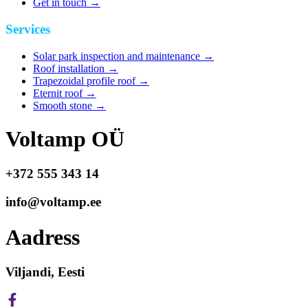
Get in touch
→
Services
Solar park inspection and maintenance
→
Roof installation
→
Trapezoidal profile roof
→
Eternit roof
→
Smooth stone
→
Voltamp OÜ
+372 555 343 14
info@voltamp.ee
Aadress
Viljandi, Eesti