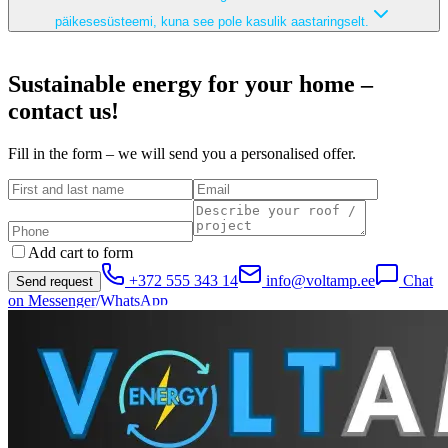
päikesesüsteemi, kuna see pole kasulik aastaringselt.
Sustainable energy for your home –
contact us!
Fill in the form – we will send you a personalised offer.
Add cart to form
+372 555 343 14
info@voltamp.ee
Chat
Send request
on Messenger/WhatsApp