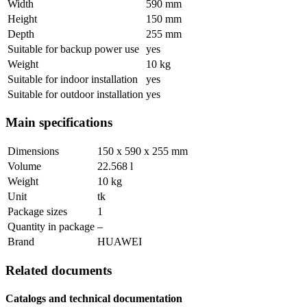
Width
590 mm
Height
150 mm
Depth
255 mm
Suitable for backup power use
yes
Weight
10 kg
Suitable for indoor installation
yes
Suitable for outdoor installation
yes
Main specifications
Dimensions
150 x 590 x 255 mm
Volume
22.568 l
Weight
10 kg
Unit
tk
Package sizes
1
Quantity in package
–
Brand
HUAWEI
Related documents
Catalogs and technical documentation