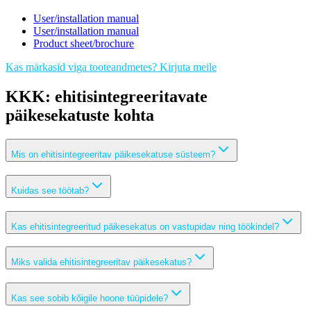
User/installation manual
User/installation manual
Product sheet/brochure
Kas märkasid viga tooteandmetes? Kirjuta meile
KKK: ehitisintegreeritavate
päikesekatuste kohta
Mis on ehitisintegreeritav päikesekatuse süsteem?
Kuidas see töötab?
Kas ehitisintegreeritud päikesekatus on vastupidav ning töökindel?
Miks valida ehitisintegreeritav päikesekatus?
Kas see sobib kõigile hoone tüüpidele?