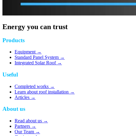
Energy you can trust
Products
Equipment
→
Standard Panel System
→
Integrated Solar Roof
→
Useful
Completed works
→
Learn about roof installation
→
Articles
→
About us
Read about us
→
Partners
→
Our Team
→