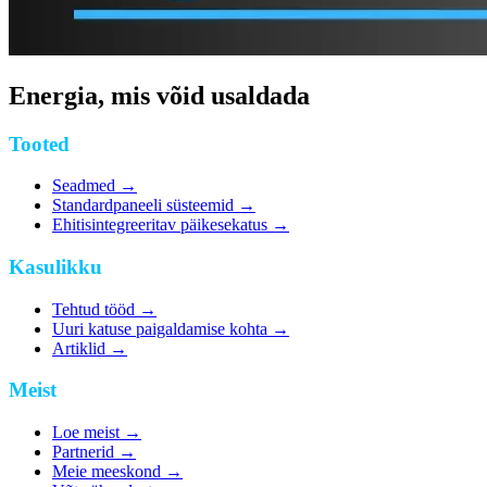
Energia, mis võid usaldada
Tooted
Seadmed
→
Standardpaneeli süsteemid
→
Ehitisintegreeritav päikesekatus
→
Kasulikku
Tehtud tööd
→
Uuri katuse paigaldamise kohta
→
Artiklid
→
Meist
Loe meist
→
Partnerid
→
Meie meeskond
→