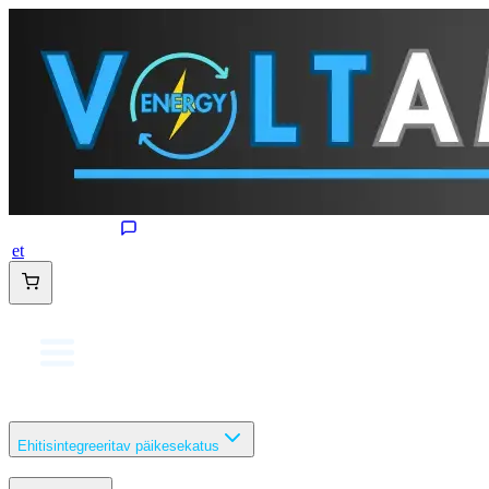
et
Ehitisintegreeritav päikesekatus