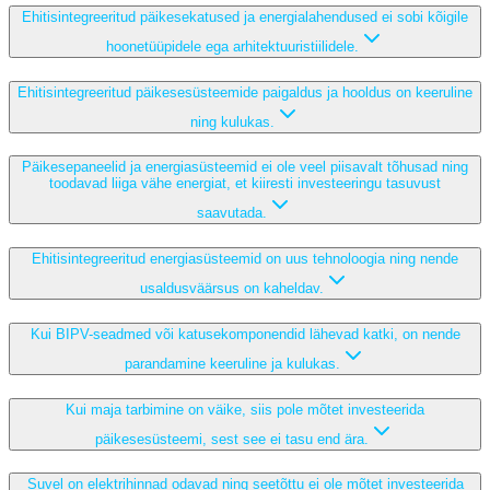
Ehitisintegreeritud päikesekatused ja energialahendused ei sobi kõigile
hoonetüüpidele ega arhitektuuristiilidele.
Ehitisintegreeritud päikesesüsteemide paigaldus ja hooldus on keeruline
ning kulukas.
Päikesepaneelid ja energiasüsteemid ei ole veel piisavalt tõhusad ning
toodavad liiga vähe energiat, et kiiresti investeeringu tasuvust
saavutada.
Ehitisintegreeritud energiasüsteemid on uus tehnoloogia ning nende
usaldusväärsus on kaheldav.
Kui BIPV-seadmed või katusekomponendid lähevad katki, on nende
parandamine keeruline ja kulukas.
Kui maja tarbimine on väike, siis pole mõtet investeerida
päikesesüsteemi, sest see ei tasu end ära.
Suvel on elektrihinnad odavad ning seetõttu ei ole mõtet investeerida