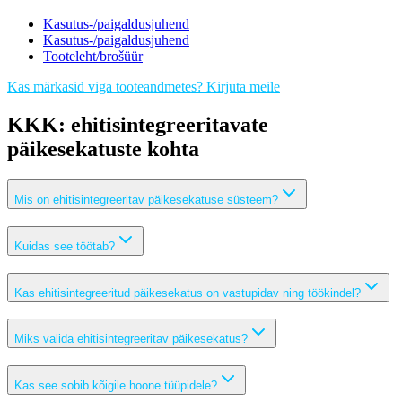
Kasutus-/paigaldusjuhend
Kasutus-/paigaldusjuhend
Tooteleht/brošüür
Kas märkasid viga tooteandmetes? Kirjuta meile
KKK: ehitisintegreeritavate
päikesekatuste kohta
Mis on ehitisintegreeritav päikesekatuse süsteem?
Kuidas see töötab?
Kas ehitisintegreeritud päikesekatus on vastupidav ning töökindel?
Miks valida ehitisintegreeritav päikesekatus?
Kas see sobib kõigile hoone tüüpidele?