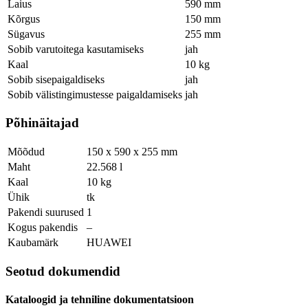
Laius
590 mm
Kõrgus
150 mm
Sügavus
255 mm
Sobib varutoitega kasutamiseks
jah
Kaal
10 kg
Sobib sisepaigaldiseks
jah
Sobib välistingimustesse paigaldamiseks
jah
Põhinäitajad
Mõõdud
150 x 590 x 255 mm
Maht
22.568 l
Kaal
10 kg
Ühik
tk
Pakendi suurused
1
Kogus pakendis
–
Kaubamärk
HUAWEI
Seotud dokumendid
Kataloogid ja tehniline dokumentatsioon