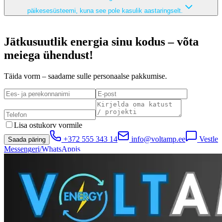
päikesesüsteemi, kuna see pole kasulik aastaringselt.
Jätkusuutlik energia sinu kodus – võta
meiega ühendust!
Täida vorm – saadame sulle personaalse pakkumise.
Lisa ostukorv vormile
+372 555 343 14
info@voltamp.ee
Vestle
Saada päring
Messengeri/WhatsAppis