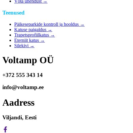
Võta ühendust
→
Teenused
Päikeseparkide kontroll ja hooldus
→
Katuse paigaldus
→
Trapetsprofiilkatus
→
Eterniit katus
→
Silekivi
→
Voltamp OÜ
+372 555 343 14
info@voltamp.ee
Aadress
Viljandi, Eesti