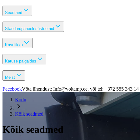
Seadmed
Standardpaneeli süsteemid
Kasulikku
Katuse paigaldus
Meist
Facebook
Võta ühendust: Info@voltamp.ee, või tel: +372 555 343 14
Kodu
Kõik seadmed
Kõik seadmed