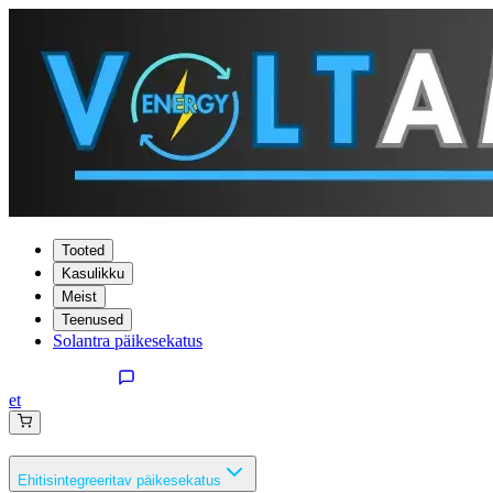
Tooted
Kasulikku
Meist
Teenused
Solantra päikesekatus
et
Ehitisintegreeritav päikesekatus