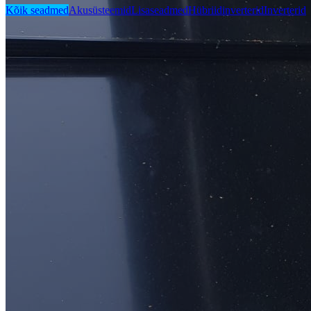
Kõik seadmed
Akusüsteemid
Lisaseadmed
Hübriidinverterid
Inverterid