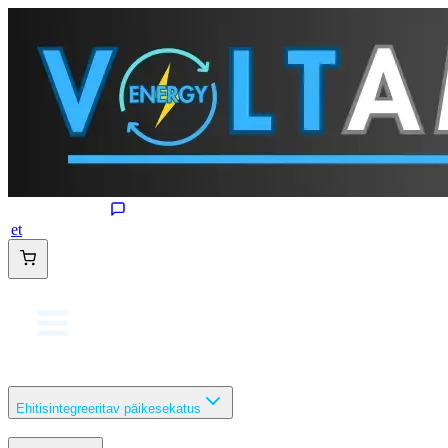
et
Ehitisintegreeritav päikesekatus