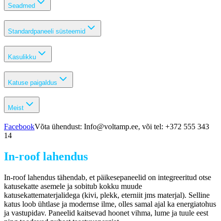
Seadmed
Standardpaneeli süsteemid
Kasulikku
Katuse paigaldus
Meist
Facebook
Võta ühendust: Info@voltamp.ee, või tel: +372 555 343
14
In-roof
lahendus
In-roof
lahendus tähendab, et päikesepaneelid on integreeritud otse
katusekatte asemele ja sobitub kokku muude
katusekattematerjalidega (kivi, plekk, eterniit jms materjal). Selline
katus loob ühtlase ja modernse ilme, olles samal ajal ka energiatohus
ja vastupidav. Paneelid kaitsevad hoonet vihma, lume ja tuule eest