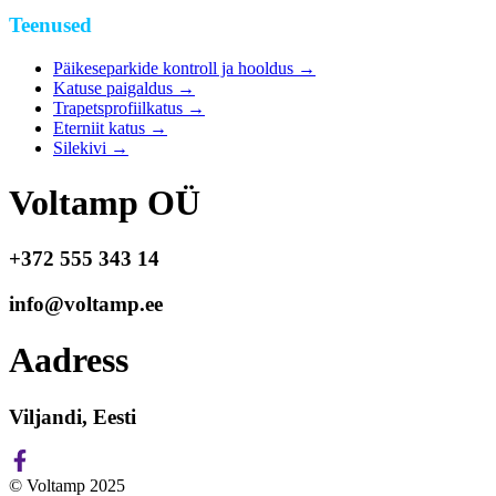
Teenused
Päikeseparkide kontroll ja hooldus
→
Katuse paigaldus
→
Trapetsprofiilkatus
→
Eterniit katus
→
Silekivi
→
Voltamp OÜ
+372 555 343 14
info@voltamp.ee
Aadress
Viljandi, Eesti
© Voltamp 2025