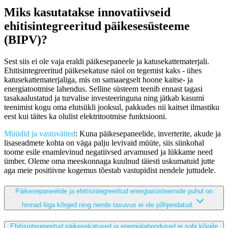
Miks kasutatakse innovatiivseid
ehitisintegreeritud päikesesüsteeme
(BIPV)?
Sest siis ei ole vaja eraldi päikesepaneele ja katusekattematerjali.
Ehitisintegreeritud päikesekatuse näol on tegemist kaks - ühes
katusekattematerjaliga, mis on samaaegselt hoone kaitse- ja
energiatootmise lahendus. Selline süsteem teenib ennast tagasi
tasakaalustatud ja turvalise investeeringuna ning jätkab kasumi
teenimist kogu oma elutsükli jooksul, pakkudes nii kaitset ilmastiku
eest kui täites ka olulist elektritootmise funktsiooni.
Müüdid ja vastuväited
: Kuna päikesepaneelide, inverterite, akude ja
lisaseadmete kohta on väga palju levivaid müüte, siis siinkohal
toome esile enamlevinud negatiivsed arvamused ja lükkame need
ümber. Oleme oma meeskonnaga kuulnud täiesti uskumatuid jutte
aga meie positiivne kogemus tõestab vastupidist nendele juttudele.
Päikesepaneelide ja ehitisintegreeritud energiasüsteemide puhul on
hinnad liiga kõrged ning nende tasuvus ei ole põhjendatud.
Ehitisintegreeritud päikesekatused ja energialahendused ei sobi kõigile