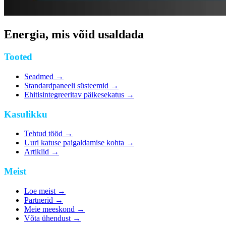
Energia, mis võid usaldada
Tooted
Seadmed
→
Standardpaneeli süsteemid
→
Ehitisintegreeritav päikesekatus
→
Kasulikku
Tehtud tööd
→
Uuri katuse paigaldamise kohta
→
Artiklid
→
Meist
Loe meist
→
Partnerid
→
Meie meeskond
→
Võta ühendust
→