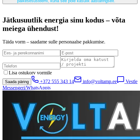
päikesesüsteemi, kuna see pole kasulik aastaringselt.
Jätkusuutlik energia sinu kodus – võta
meiega ühendust!
Täida vorm – saadame sulle personaalse pakkumise.
Lisa ostukorv vormile
+372 555 343 14
info@voltamp.ee
Vestle
Saada päring
Messengeri/WhatsAppis