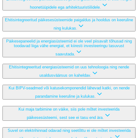
hoonetüüpidele ega arhitektuuristiilidele.
Ehitisintegreeritud päikesesüsteemide paigaldus ja hooldus on keeruline
ning kulukas.
Päikesepaneelid ja energiasüsteemid ei ole veel piisavalt tõhusad ning
toodavad liiga vähe energiat, et kiiresti investeeringu tasuvust
saavutada.
Ehitisintegreeritud energiasüsteemid on uus tehnoloogia ning nende
usaldusväärsus on kaheldav.
Kui BIPV-seadmed või katusekomponendid lähevad katki, on nende
parandamine keeruline ja kulukas.
Kui maja tarbimine on väike, siis pole mõtet investeerida
päikesesüsteemi, sest see ei tasu end ära.
Suvel on elektrihinnad odavad ning seetõttu ei ole mõtet investeerida