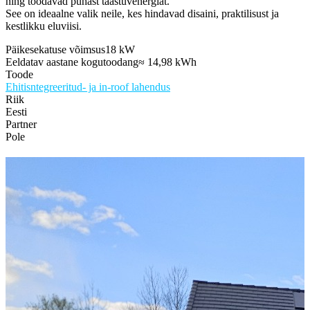
ning toodavad puhast taastuvenergiat.
See on ideaalne valik neile, kes hindavad disaini, praktilisust ja
kestlikku eluviisi.
Päikesekatuse võimsus
18 kW
Eeldatav aastane kogutoodang
≈ 14,98 kWh
Toode
Ehitisntegreeritud- ja
in-roof
lahendus
Riik
Eesti
Partner
Pole