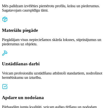
Mēs palīdzam izvēlēties piemērotu profilu, krāsu un piederumus.
Sagatavojam caurspīdīgu tāmi.
Materiālu piegāde
Piegādājam visus nepieciešamos skārda loksnes, stiprinājumus un
piederumus uz objektu.
Uzstādīšanas darbi
Veicam profesionālu uzstādīšanu atbilstoši standartiem, nodrošinot
hermētiskumu un izturību.
Apdare un nodošana
Pārbaudām jumta kvalitāti, veicam galīgo tīrīšanu un nododam