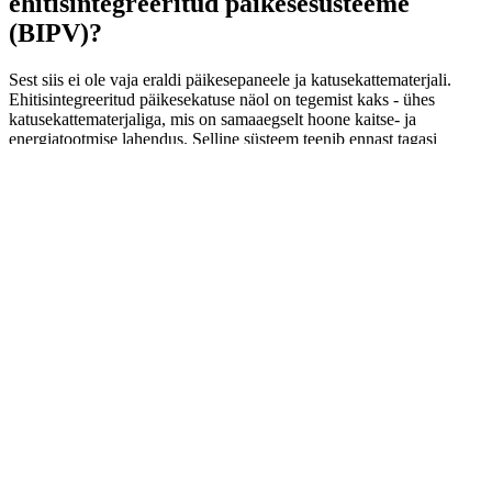
ehitisintegreeritud päikesesüsteeme
(BIPV)?
Sest siis ei ole vaja eraldi päikesepaneele ja katusekattematerjali.
Ehitisintegreeritud päikesekatuse näol on tegemist kaks - ühes
katusekattematerjaliga, mis on samaaegselt hoone kaitse- ja
energiatootmise lahendus. Selline süsteem teenib ennast tagasi
tasakaalustatud ja turvalise investeeringuna ning jätkab kasumi
teenimist kogu oma elutsükli jooksul, pakkudes nii kaitset ilmastiku
eest kui täites ka olulist elektritootmise funktsiooni.
Müüdid ja vastuväited
: Kuna päikesepaneelide, inverterite, akude ja
lisaseadmete kohta on väga palju levivaid müüte, siis siinkohal
toome esile enamlevinud negatiivsed arvamused ja lükkame need
ümber. Oleme oma meeskonnaga kuulnud täiesti uskumatuid jutte
aga meie positiivne kogemus tõestab vastupidist nendele juttudele.
Päikesepaneelide ja ehitisintegreeritud energiasüsteemide puhul on
hinnad liiga kõrged ning nende tasuvus ei ole põhjendatud.
Ehitisintegreeritud päikesekatused ja energialahendused ei sobi kõigile
hoonetüüpidele ega arhitektuuristiilidele.