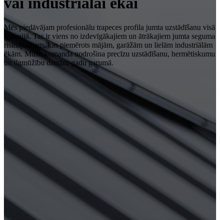
vai industriālai ēkai
Mēs piedāvājam profesionālu trapeces profila jumta uzstādīšanu visā
Igaunijā. Tas ir viens no izdevīgākajiem un ātrākajiem jumta seguma
risinājumiem, kas piemērots mājām, garāžām un lielām industriālām
ēkām. Mūsu komanda nodrošina precīzu uzstādīšanu, hermētiskumu
un ilgmūžību daudzu gadu garumā.