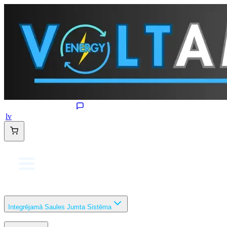
lv
Integrējamā Saules Jumta Sistēma