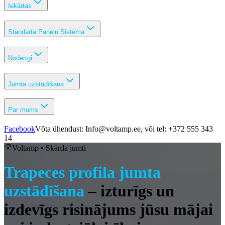
Iekārtas
Standarta Paneļu Sistēma
Noderīgi
Jumta uzstādīšana
Par mums
Facebook
Võta ühendust: Info@voltamp.ee, või tel: +372 555 343
14
Voltamp •
Skārda jumti
Trapeces profila jumta
uzstādīšana
– izturīgs un
izdevīgs risinājums jūsu mājai