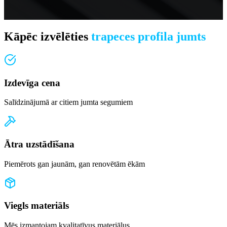
Kāpēc izvēlēties
trapeces profila jumts
Izdevīga cena
Salīdzinājumā ar citiem jumta segumiem
Ātra uzstādīšana
Piemērots gan jaunām, gan renovētām ēkām
Viegls materiāls
Mēs izmantojam kvalitatīvus materiālus