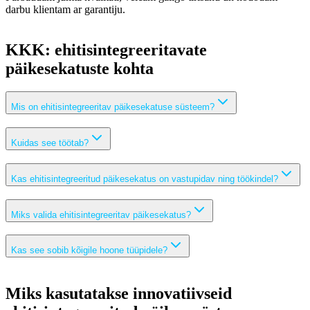
darbu klientam ar garantiju.
KKK: ehitisintegreeritavate
päikesekatuste kohta
Mis on ehitisintegreeritav päikesekatuse süsteem?
Kuidas see töötab?
Kas ehitisintegreeritud päikesekatus on vastupidav ning töökindel?
Miks valida ehitisintegreeritav päikesekatus?
Kas see sobib kõigile hoone tüüpidele?
Miks kasutatakse innovatiivseid