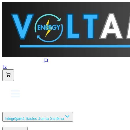
lv
Integrējamā Saules Jumta Sistēma