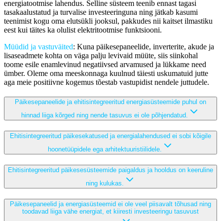
energiatootmise lahendus. Selline süsteem teenib ennast tagasi
tasakaalustatud ja turvalise investeeringuna ning jätkab kasumi
teenimist kogu oma elutsükli jooksul, pakkudes nii kaitset ilmastiku
eest kui täites ka olulist elektritootmise funktsiooni.
Müüdid ja vastuväited
: Kuna päikesepaneelide, inverterite, akude ja
lisaseadmete kohta on väga palju levivaid müüte, siis siinkohal
toome esile enamlevinud negatiivsed arvamused ja lükkame need
ümber. Oleme oma meeskonnaga kuulnud täiesti uskumatuid jutte
aga meie positiivne kogemus tõestab vastupidist nendele juttudele.
Päikesepaneelide ja ehitisintegreeritud energiasüsteemide puhul on
hinnad liiga kõrged ning nende tasuvus ei ole põhjendatud.
Ehitisintegreeritud päikesekatused ja energialahendused ei sobi kõigile
hoonetüüpidele ega arhitektuuristiilidele.
Ehitisintegreeritud päikesesüsteemide paigaldus ja hooldus on keeruline
ning kulukas.
Päikesepaneelid ja energiasüsteemid ei ole veel piisavalt tõhusad ning
toodavad liiga vähe energiat, et kiiresti investeeringu tasuvust