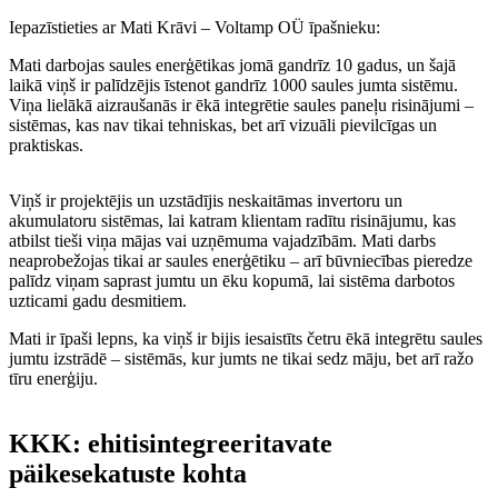
Iepazīstieties ar Mati Krāvi – Voltamp OÜ īpašnieku:
Mati darbojas saules enerģētikas jomā gandrīz 10 gadus, un šajā
laikā viņš ir palīdzējis īstenot gandrīz 1000 saules jumta sistēmu.
Viņa lielākā aizraušanās ir ēkā integrētie saules paneļu risinājumi –
sistēmas, kas nav tikai tehniskas, bet arī vizuāli pievilcīgas un
praktiskas.
Viņš ir projektējis un uzstādījis neskaitāmas invertoru un
akumulatoru sistēmas, lai katram klientam radītu risinājumu, kas
atbilst tieši viņa mājas vai uzņēmuma vajadzībām. Mati darbs
neaprobežojas tikai ar saules enerģētiku – arī būvniecības pieredze
palīdz viņam saprast jumtu un ēku kopumā, lai sistēma darbotos
uzticami gadu desmitiem.
Mati ir īpaši lepns, ka viņš ir bijis iesaistīts četru ēkā integrētu saules
jumtu izstrādē – sistēmās, kur jumts ne tikai sedz māju, bet arī ražo
tīru enerģiju.
KKK: ehitisintegreeritavate
päikesekatuste kohta