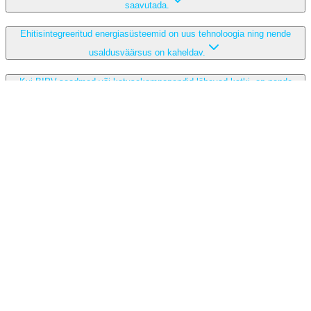
saavutada.
Ehitisintegreeritud energiasüsteemid on uus tehnoloogia ning nende
usaldusväärsus on kaheldav.
Kui BIPV-seadmed või katusekomponendid lähevad katki, on nende
parandamine keeruline ja kulukas.
Kui maja tarbimine on väike, siis pole mõtet investeerida
päikesesüsteemi, sest see ei tasu end ära.
Suvel on elektrihinnad odavad ning seetõttu ei ole mõtet investeerida
päikesesüsteemi, kuna see pole kasulik aastaringselt.
Ilgtspējīga enerģija tavam mājoklim –
sazinies ar mums!
Aizpildi formu – nosūtīsim tev personalizētu piedāvājumu.