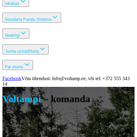
Iekārtas
Standarta Paneļu Sistēma
Noderīgi
Jumta uzstādīšana
Par mums
Facebook
Võta ühendust: Info@voltamp.ee, või tel: +372 555 343
14
Voltampi
–
komanda