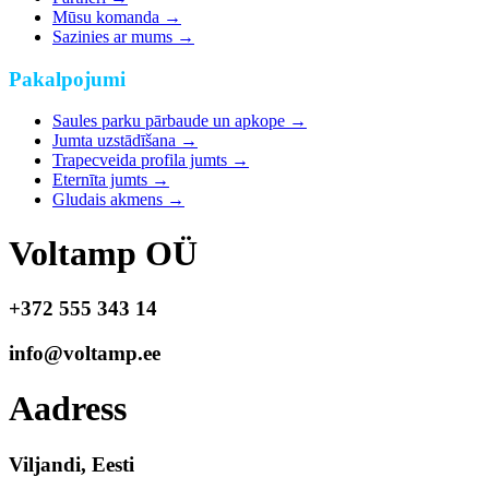
Mūsu komanda
→
Sazinies ar mums
→
Pakalpojumi
Saules parku pārbaude un apkope
→
Jumta uzstādīšana
→
Trapecveida profila jumts
→
Eternīta jumts
→
Gludais akmens
→
Voltamp OÜ
+372 555 343 14
info@voltamp.ee
Aadress
Viljandi, Eesti