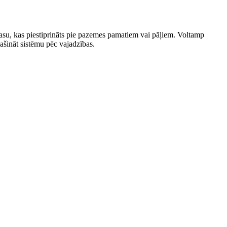
rkasu, kas piestiprināts pie pazemes pamatiem vai pāļiem. Voltamp
lašināt sistēmu pēc vajadzības.