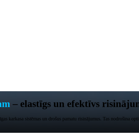
mam
– elastīgs un efektīvs risināj
rīgas karkasa sistēmas un drošus pamatu risinājumus. Tas nodrošina op