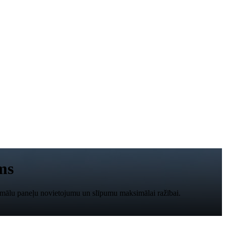
ums
timālu paneļu novietojumu un slīpumu maksimālai ražībai.