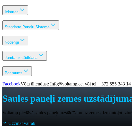
Iekārtas
Standarta Paneļu Sistēma
Noderīgi
Jumta uzstādīšana
Par mums
Facebook
Võta ühendust: Info@voltamp.ee, või tel: +372 555 343 14
Saules paneļi zemes uzstādīju
Voltamp piedāvā saules paneļu uzstādīšanu uz zemes, izmantojot iztu
Uzzināt vairāk