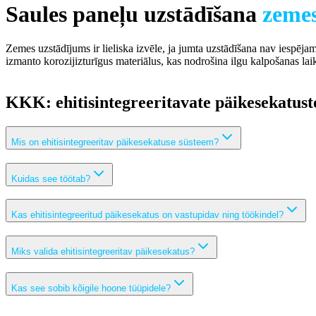
Saules paneļu uzstādīšana
zeme
Zemes uzstādījums ir lieliska izvēle, ja jumta uzstādīšana nav iespēja
izmanto korozijizturīgus materiālus, kas nodrošina ilgu kalpošanas lai
KKK: ehitisintegreeritavate päikesekatust
Mis on ehitisintegreeritav päikesekatuse süsteem?
Kuidas see töötab?
Kas ehitisintegreeritud päikesekatus on vastupidav ning töökindel?
Miks valida ehitisintegreeritav päikesekatus?
Kas see sobib kõigile hoone tüüpidele?