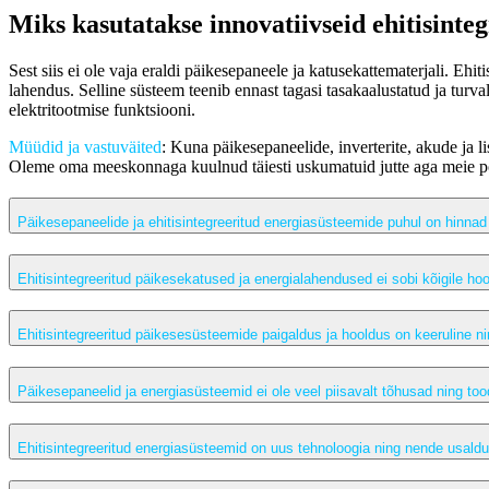
Miks kasutatakse innovatiivseid ehitisint
Sest siis ei ole vaja eraldi päikesepaneele ja katusekattematerjali. Eh
lahendus. Selline süsteem teenib ennast tagasi tasakaalustatud ja turva
elektritootmise funktsiooni.
Müüdid ja vastuväited
: Kuna päikesepaneelide, inverterite, akude ja
Oleme oma meeskonnaga kuulnud täiesti uskumatuid jutte aga meie pos
Päikesepaneelide ja ehitisintegreeritud energiasüsteemide puhul on hinnad
Ehitisintegreeritud päikesekatused ja energialahendused ei sobi kõigile hoon
Ehitisintegreeritud päikesesüsteemide paigaldus ja hooldus on keeruline n
Päikesepaneelid ja energiasüsteemid ei ole veel piisavalt tõhusad ning tood
Ehitisintegreeritud energiasüsteemid on uus tehnoloogia ning nende usald