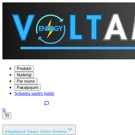
Produkti
Noderīgi
Par mums
Pakalpojumi
Solantra saules jumts
lv
Integrējamā Saules Jumta Sistēma