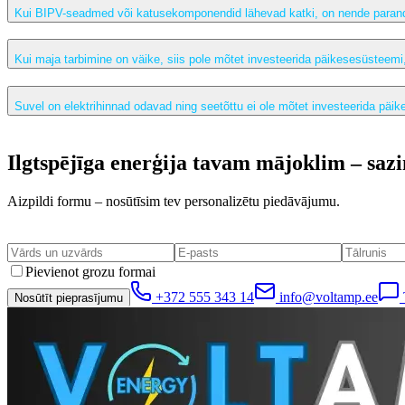
Kui BIPV-seadmed või katusekomponendid lähevad katki, on nende parand
Kui maja tarbimine on väike, siis pole mõtet investeerida päikesesüsteemi,
Suvel on elektrihinnad odavad ning seetõttu ei ole mõtet investeerida päik
Ilgtspējīga enerģija tavam mājoklim – saz
Aizpildi formu – nosūtīsim tev personalizētu piedāvājumu.
Pievienot grozu formai
+372 555 343 14
info@voltamp.ee
Nosūtīt pieprasījumu