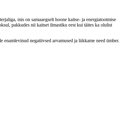
aterjaliga, mis on samaaegselt hoone kaitse- ja energiatootmise
ul, pakkudes nii kaitset ilmastiku eest kui täites ka olulist
esile enamlevinud negatiivsed arvamused ja lükkame need ümber.