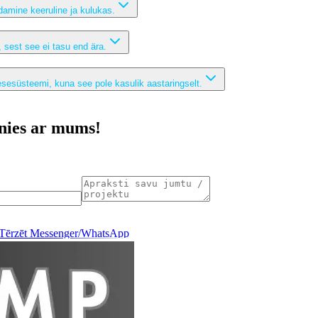
amine keeruline ja kulukas.
 sest see ei tasu end ära.
esesüsteemi, kuna see pole kasulik aastaringselt.
inies ar mums!
Tērzēt Messenger/WhatsApp