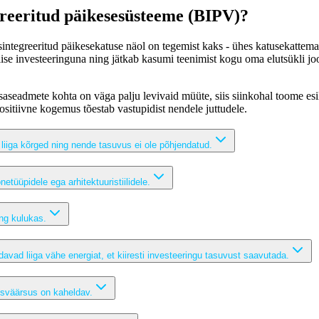
egreeritud päikesesüsteeme (BIPV)?
itisintegreeritud päikesekatuse näol on tegemist kaks - ühes katusekattem
lise investeeringuna ning jätkab kasumi teenimist kogu oma elutsükli jooks
 lisaseadmete kohta on väga palju levivaid müüte, siis siinkohal toome 
itiivne kogemus tõestab vastupidist nendele juttudele.
 liiga kõrged ning nende tasuvus ei ole põhjendatud.
etüüpidele ega arhitektuuristiilidele.
ing kulukas.
avad liiga vähe energiat, et kiiresti investeeringu tasuvust saavutada.
usväärsus on kaheldav.