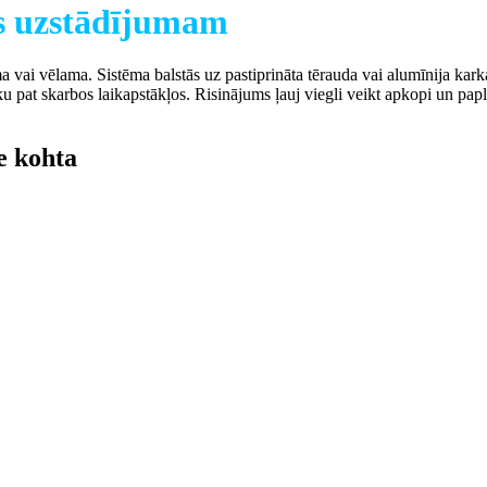
s uzstādījumam
ma vai vēlama. Sistēma balstās uz pastiprināta tērauda vai alumīnija ka
ku pat skarbos laikapstākļos. Risinājums ļauj viegli veikt apkopi un pap
e kohta