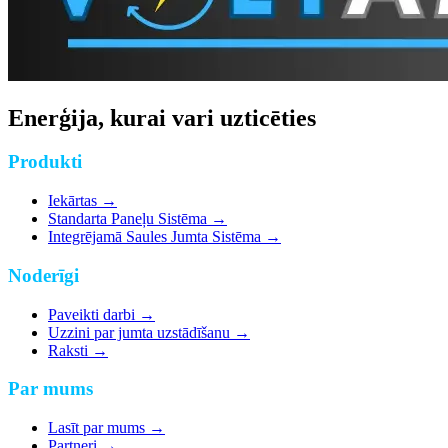
Enerģija, kurai vari uzticēties
Produkti
Iekārtas
→
Standarta Paneļu Sistēma
→
Integrējamā Saules Jumta Sistēma
→
Noderīgi
Paveikti darbi
→
Uzzini par jumta uzstādīšanu
→
Raksti
→
Par mums
Lasīt par mums
→
Partneri
→