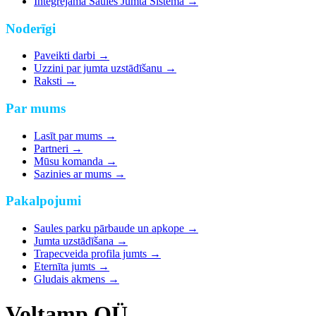
Integrējamā Saules Jumta Sistēma
→
Noderīgi
Paveikti darbi
→
Uzzini par jumta uzstādīšanu
→
Raksti
→
Par mums
Lasīt par mums
→
Partneri
→
Mūsu komanda
→
Sazinies ar mums
→
Pakalpojumi
Saules parku pārbaude un apkope
→
Jumta uzstādīšana
→
Trapecveida profila jumts
→
Eternīta jumts
→
Gludais akmens
→
Voltamp OÜ