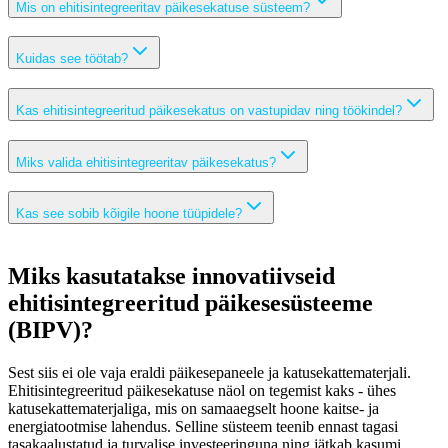
Mis on ehitisintegreeritav päikesekatuse süsteem?
Kuidas see töötab?
Kas ehitisintegreeritud päikesekatus on vastupidav ning töökindel?
Miks valida ehitisintegreeritav päikesekatus?
Kas see sobib kõigile hoone tüüpidele?
Miks kasutatakse innovatiivseid
ehitisintegreeritud päikesesüsteeme
(BIPV)?
Sest siis ei ole vaja eraldi päikesepaneele ja katusekattematerjali.
Ehitisintegreeritud päikesekatuse näol on tegemist kaks - ühes
katusekattematerjaliga, mis on samaaegselt hoone kaitse- ja
energiatootmise lahendus. Selline süsteem teenib ennast tagasi
tasakaalustatud ja turvalise investeeringuna ning jätkab kasumi