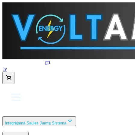
lv
Integrējamā Saules Jumta Sistēma