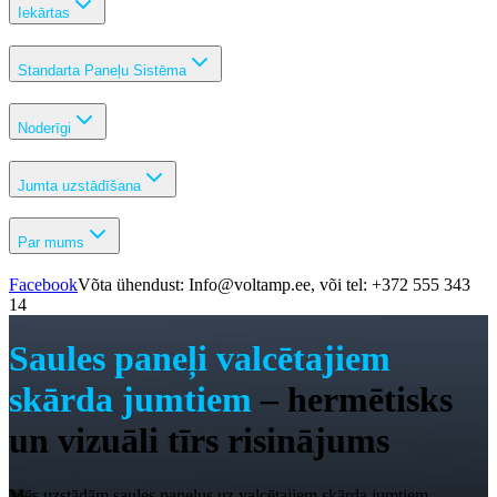
Iekārtas
Standarta Paneļu Sistēma
Noderīgi
Jumta uzstādīšana
Par mums
Facebook
Võta ühendust: Info@voltamp.ee, või tel: +372 555 343
14
Saules paneļi valcētajiem
skārda jumtiem
– hermētisks
un vizuāli tīrs risinājums
Mēs uzstādām saules paneļus uz valcētajiem skārda jumtiem,