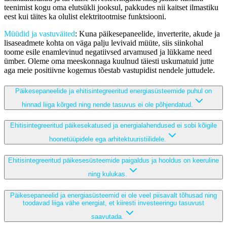
teenimist kogu oma elutsükli jooksul, pakkudes nii kaitset ilmastiku
eest kui täites ka olulist elektritootmise funktsiooni.
Müüdid ja vastuväited
: Kuna päikesepaneelide, inverterite, akude ja
lisaseadmete kohta on väga palju levivaid müüte, siis siinkohal
toome esile enamlevinud negatiivsed arvamused ja lükkame need
ümber. Oleme oma meeskonnaga kuulnud täiesti uskumatuid jutte
aga meie positiivne kogemus tõestab vastupidist nendele juttudele.
Päikesepaneelide ja ehitisintegreeritud energiasüsteemide puhul on
hinnad liiga kõrged ning nende tasuvus ei ole põhjendatud.
Ehitisintegreeritud päikesekatused ja energialahendused ei sobi kõigile
hoonetüüpidele ega arhitektuuristiilidele.
Ehitisintegreeritud päikesesüsteemide paigaldus ja hooldus on keeruline
ning kulukas.
Päikesepaneelid ja energiasüsteemid ei ole veel piisavalt tõhusad ning
toodavad liiga vähe energiat, et kiiresti investeeringu tasuvust
saavutada.