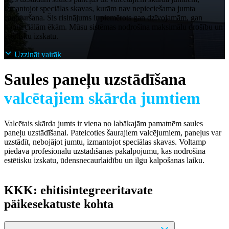
izmantojot speciālas skavas, kurām nav nepieciešama jumta
caurduršana. Šis risinājums ir piemērots gan dzīvojamām, gan
komerciālām ēkām. Mūsu sistēmas nodrošina maksimālu drošību un
estētisku izskatu.
Uzzināt vairāk
Saules paneļu uzstādīšana
valcētajiem skārda jumtiem
Valcētais skārda jumts ir viena no labākajām pamatnēm saules
paneļu uzstādīšanai. Pateicoties šaurajiem valcējumiem, paneļus var
uzstādīt, nebojājot jumtu, izmantojot speciālas skavas. Voltamp
piedāvā profesionālu uzstādīšanas pakalpojumu, kas nodrošina
estētisku izskatu, ūdensnecaurlaidību un ilgu kalpošanas laiku.
KKK: ehitisintegreeritavate
päikesekatuste kohta