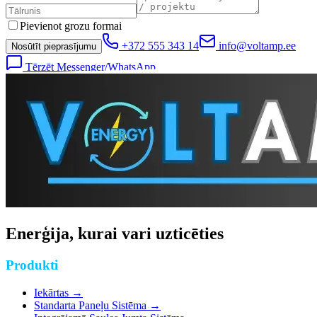
Pievienot grozu formai
+372 555 343 14
info@voltamp.ee
Nosūtīt pieprasījumu
Tērzēt Messenger/WhatsApp
Enerģija, kurai vari uzticēties
Produkti
Iekārtas
→
Standarta Paneļu Sistēma
→