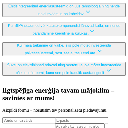
Ehitisintegreeritud energiasüsteemid on uus tehnoloogia ning nende
usaldusväärsus on kaheldav.
Kui BIPV-seadmed või katusekomponendid lähevad katki, on nende
parandamine keeruline ja kulukas.
Kui maja tarbimine on väike, siis pole mõtet investeerida
päikesesüsteemi, sest see ei tasu end ära.
Suvel on elektrihinnad odavad ning seetõttu ei ole mõtet investeerida
päikesesüsteemi, kuna see pole kasulik aastaringselt.
Ilgtspējīga enerģija tavam mājoklim –
sazinies ar mums!
Aizpildi formu – nosūtīsim tev personalizētu piedāvājumu.